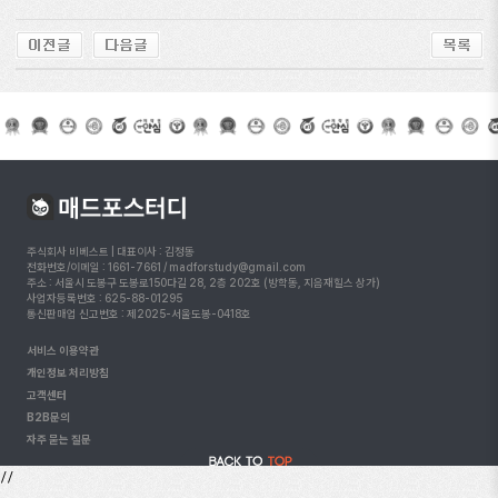
주식회사 비베스트 | 대표이사 : 김정동
전화번호/이메일 : 1661-7661 / madforstudy@gmail.com
주소 : 서울시 도봉구 도봉로150다길 28, 2층 202호 (방학동, 지음재힐스 상가)
사업자등록번호 : 625-88-01295
통신판매업 신고번호 : 제2025-서울도봉-0418호
서비스 이용약관
개인정보 처리방침
고객센터
B2B문의
자주 묻는 질문
//