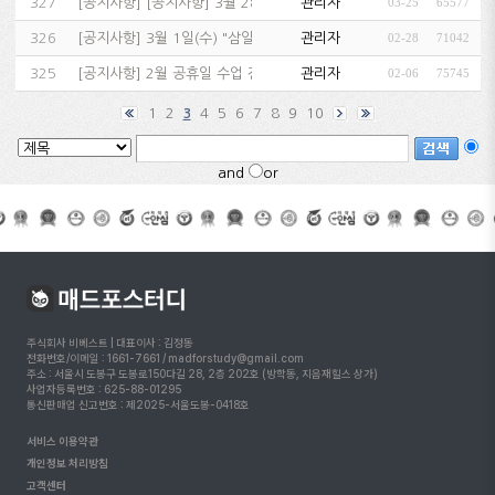
327
[
공지사항
]
[공지사항] 3월 28일(목), 3월 29일(금), 4…
관리자
03-25
65577
326
[
공지사항
]
3월 1일(수) "삼일절 " 수업 진행 및 휴강 일정 …
관리자
02-28
71042
325
[
공지사항
]
2월 공휴일 수업 진행 및 휴강 일정 & 고객센터 휴무…
관리자
02-06
75745
1
2
4
5
6
7
8
9
10
3
and
or
주식회사 비베스트 | 대표이사 : 김정동
전화번호/이메일 : 1661-7661 / madforstudy@gmail.com
주소 : 서울시 도봉구 도봉로150다길 28, 2층 202호 (방학동, 지음재힐스 상가)
사업자등록번호 : 625-88-01295
통신판매업 신고번호 : 제2025-서울도봉-0418호
서비스 이용약관
개인정보 처리방침
고객센터