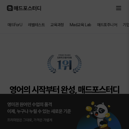
매드ForU
레벨테스트
교육과정
Mad교육 Lab
매드포주니어
기
영어의 시작부터 완성, 매드포스터디
AI로 정교하게 1:1 라이브로 깊이있게