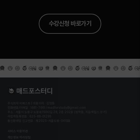
수강신청 바로가기
주식회사 비베스트 | 대표이사 : 김정동
전화번호/이메일 : 1661-7661 / madforstudy@gmail.com
주소 : 서울시 도봉구 도봉로150다길 28, 2층 202호 (방학동, 지음재힐스 상가)
사업자등록번호 : 625-88-01295
통신판매업 신고번호 : 제2025-서울도봉-0418호
서비스 이용약관
개인정보 처리방침