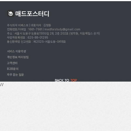
주식회사 비베스트 | 대표이사 : 김정동
전화번호/이메일 : 1661-7661 / madforstudy@gmail.com
주소 : 서울시 도봉구 도봉로150다길 28, 2층 202호 (방학동, 지음재힐스 상가)
사업자등록번호 : 625-88-01295
통신판매업 신고번호 : 제2025-서울도봉-0418호
서비스 이용약관
개인정보 처리방침
고객센터
B2B문의
자주 묻는 질문
//