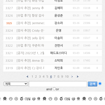
3328
[
수업 후기
]
화상 수업중입니다.…
이성호
03-28
15750
0
(1)
3327
[
강사 추천
]
Jenny 추천…
김혜미
03-23
15118
0
(1)
3326
[
수업 후기
]
항상 감사합니다.…
윤상준
03-21
17060
0
(1)
[
강사 추천
]
Jermine선생님 추천…
강소라
03-16
23306
0
3325
(1)
3324
[
강사 추천
]
Cristy 선생님 최고…
은영
03-10
15817
0
(1)
3323
[
강사 추천
]
Jelly 강사님 추천…
이송미
03-09
15517
0
(1)
3322
[
수업 후기
]
꾸준히 하는 게 답입니다.…
전연서
03-07
15440
0
(1)
3321
[
공지
]
2023년 1, 2월 수강후기 당첨자…
매드포스터디
03-03
14506
0
3320
[
강사 추천
]
Anna 강사 추천…
소탁희
02-15
17492
0
(1)
3319
[
강사 추천
]
CJ 강사 추천…
차인호
02-08
18346
0
(1)
1
2
3
4
5
7
8
9
10
6
and
or