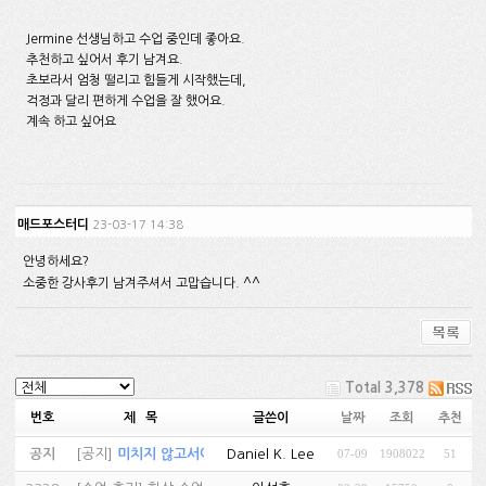
Jermine 선생님하고 수업 중인데 좋아요.
추천하고 싶어서 후기 남겨요.
초보라서 엄청 떨리고 힘들게 시작했는데,
걱정과 달리 편하게 수업을 잘 했어요.
계속 하고 싶어요
매드포스터디
23-03-17 14:38
안녕하세요?
소중한 강사후기 남겨주셔서 고맙습니다. ^^
Total 3,378
번호
제 목
글쓴이
날짜
조회
추천
공지
[
공지
]
미치지 않고서야...…
Daniel K. Lee
07-09
1908022
51
(81)