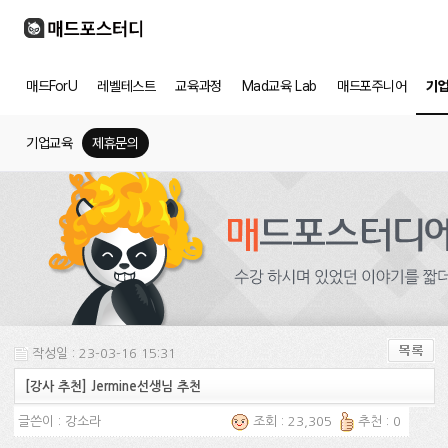
매드ForU
레벨테스트
교육과정
Mad교육 Lab
매드포주니어
기
기업교육
제휴문의
작성일 : 23-03-16 15:31
[강사 추천] Jermine선생님 추천
글쓴이 :
강소라
조회 : 23,305
추천 : 0