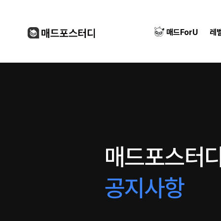
매드ForU
레
매드포스터
공지사항