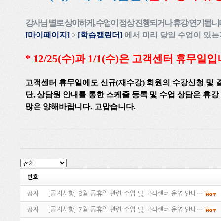
강사님 별로 상이하게
,
수업이 정상 진행되거나 휴강
/
연기됩니
[
마이페이지
]
>
[
학습캘린더
]
에서 미리 당일 수업이 있
* 12/25(수)과 1/1(수)은
고객센터 휴무일입
고객센터
휴무일에도 신규
(
재수강
)
회원의 수강신청 및 
단
,
상담원
안내를 통한
스케줄 등록 및
수업 상담은 휴강
많은
양해바랍니다
.
고맙습니다.
번호
공지
[
공지사항
]
8월 공휴일 관련 수업 및 고객센터 운영 안내…
공지
[
공지사항
]
7월 공휴일 관련 수업 및 고객센터 운영 안내…