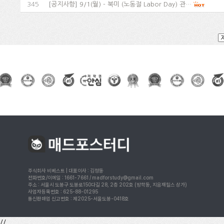
345
[
공지사항
]
9/1(월) - 북미 (노동절 Labor Day) 관…
주식회사 비베스트 | 대표이사 : 김정동
전화번호/이메일 : 1661-7661 / madforstudy@gmail.com
주소 : 서울시 도봉구 도봉로150다길 28, 2층 202호 (방학동, 지음재힐스 상가)
사업자등록번호 : 625-88-01295
통신판매업 신고번호 : 제2025-서울도봉-0418호
//