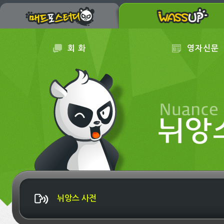
회 화
영자신문
뉘앙스 사전