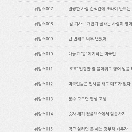
뉘앙스007
멀쩡한 사람 순식간에 또라이 만드는
뉘앙스008
‘김 기사~’ 개인기 잘하는 사람이 영
뉘앙스009
넌 변해도 너무 변했어
뉘앙스010
대놓고 ‘똥’ 얘기하는 미국인
뉘앙스011
‘호호’ 입김만 잘 불어줘도 영어 발음
뉘앙스012
미쿡인들은 인사를 해도 대꾸가 없다
뉘앙스013
분수 모르면 평생 고생
뉘앙스014
숫자 세기 컴플렉스에서 탈출하기
뉘앙스015
먹고 살려면 돈 세는 것부터 배우자