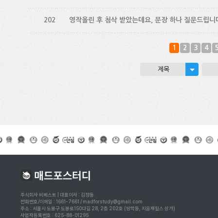
202
영작올린 후 첨삭 받았는데요, 문장 하나 질문드립니
1
2
3
4
제목
주식회사 비베스트 | 대표이사 : 김정동
전화번호/이메일 : 1661-7661 / madforstudy@gmail.com
주소 : 서울시 도봉구 도봉로150다길 28, 2층 202호 (방학동, 지음재힐스 상가)
사업자등록번호 : 625-88-01295