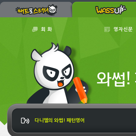
회 화
영자신문
다니엘의 와썹! 패턴영어