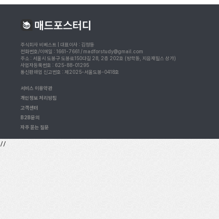
주식회사 비베스트 | 대표이사 : 김정동
전화번호/이메일 : 1661-7661 / madforstudy@gmail.com
주소 : 서울시 도봉구 도봉로150다길 28, 2층 202호 (방학동, 지음재힐스 상가)
사업자등록번호 : 625-88-01295
통신판매업 신고번호 : 제2025-서울도봉-0418호
서비스 이용약관
개인정보 처리방침
고객센터
B2B문의
자주 묻는 질문
//