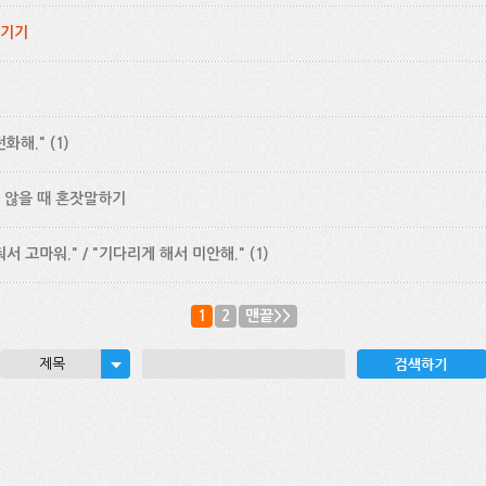
남기기
전화해."
(1)
 않을 때 혼잣말하기
줘서 고마워." / "기다리게 해서 미안해."
(1)
1
2
맨끝>>
제목